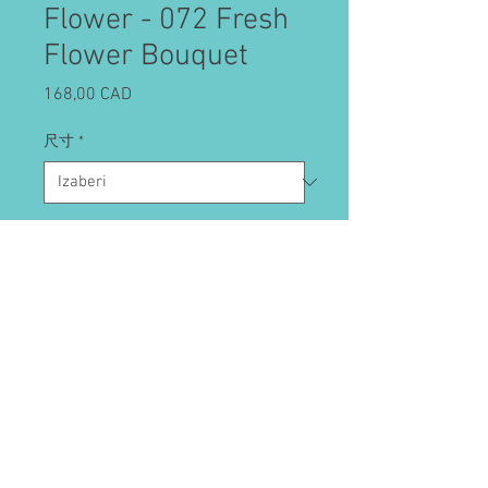
Flower - 072 Fresh
Flower Bouquet
Cijena
168,00 CAD
尺寸
*
Količina
*
Dodaj u košaricu