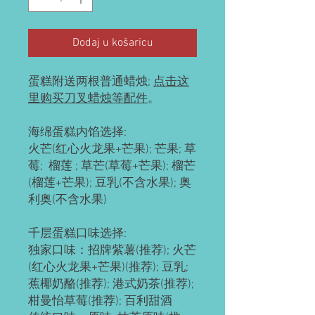
Dodaj u košaricu
蛋糕附送两根普通蜡烛;
点击这
里购买刀叉蜡烛等配件
。
海绵蛋糕内馅选择:
火芒(红心火龙果+芒果); 芒果; 草
莓; 榴莲 ; 草芒(草莓+芒果); 榴芒
(榴莲+芒果); 豆乳(不含水果); 奥
利奥(不含水果)
千层蛋糕口味选择:
独家口味：招牌紫薯(推荐); 火芒
(红心火龙果+芒果)(推荐); 豆乳;
蕉椰奶酪(推荐); 港式奶茶(推荐);
柑曼怡草莓(推荐); 百利甜酒