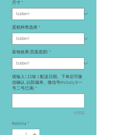
尺寸
*
蛋糕种类选择
*
装饰效果(页面底部)
*
请输入1.口味 2.配送日期。下单后可微
信确认, 以防漏单。微信号MsSalty3(一
号二号已满)
*
0/500
Količina
*