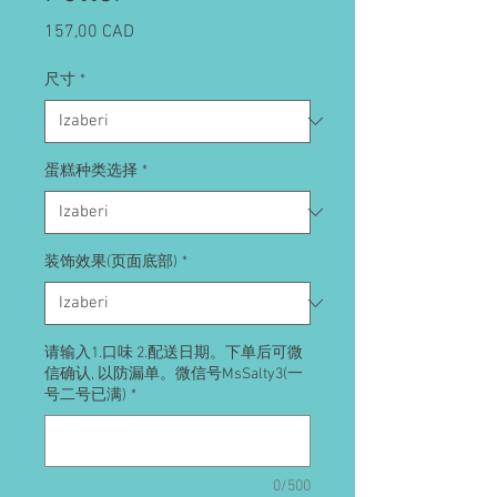
Cijena
157,00 CAD
尺寸
*
蛋糕种类选择
*
装饰效果(页面底部)
*
请输入1.口味 2.配送日期。下单后可微
信确认, 以防漏单。微信号MsSalty3(一
号二号已满)
*
0/500