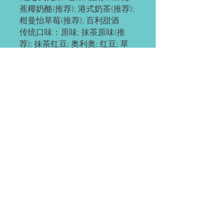
蕉椰奶酪(推荐); 港式奶茶(推荐); 
柑曼怡草莓(推荐); 百利甜酒

传统口味：原味; 抹茶原味(推
荐); 抹茶红豆; 奥利奥; 红豆; 草
莓; 草芒; 芒果; 提拉米苏(推荐); 
黄桃; 巧克力; 肉松海苔; 榴芒  
(榴莲+芒果); 榴莲

ps: 所有千层都有层海绵蛋糕
底，加量不加价。

keyword: Tire, Car, 汽车, 轮胎
预订需知
请提前2-3天预订。
配送(均送货上门)
如有急单(当天或次日)，请直接微信联
系。
Waterloo or Kitchener(至少提前24小时