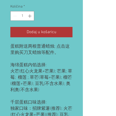
Količina
*
Dodaj u košaricu
蛋糕附送两根普通蜡烛; 点击这
里购买刀叉蜡烛等配件。

海绵蛋糕内馅选择:

火芒(红心火龙果+芒果); 芒果; 草
莓;  榴莲 ; 草芒(草莓+芒果); 榴芒
(榴莲+芒果); 豆乳(不含水果); 奥
利奥(不含水果)

千层蛋糕口味选择: 

独家口味：招牌紫薯(推荐); 火芒
(红心火龙果+芒果)(推荐); 豆乳; 