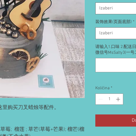
Izaberi
装饰效果(页面底部)
*
Izaberi
请输入1.口味 2.配
微信号MsSalty3(一
Količina
*
这里购买刀叉蜡烛等配件。

D
莓;  榴莲 ; 草芒(草莓+芒果); 榴芒(榴