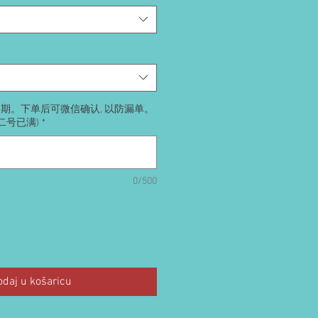
送日期。下单后可微信确认, 以防漏单。
号二号已满)
*
0/500
odaj u košaricu