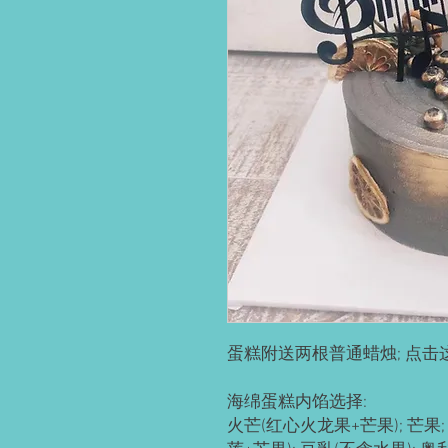
蛋糕附送两根普通蜡烛; 点击
海绵蛋糕内馅选择:

火芒(红心火龙果+芒果); 芒果; 草