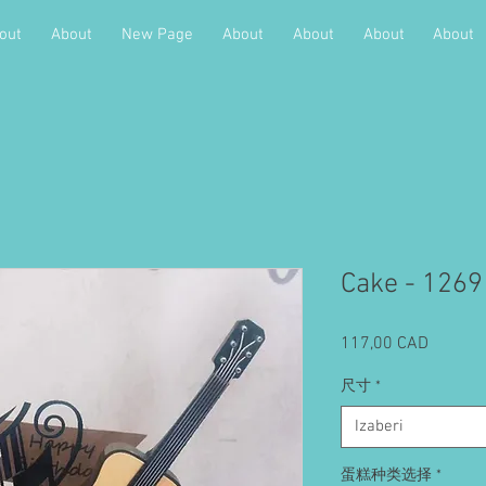
out
About
New Page
About
About
About
About
Cake - 1269
Cijena
117,00 CAD
尺寸
*
Izaberi
蛋糕种类选择
*