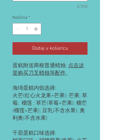
0/500
Količina
*
Dodaj u košaricu
蛋糕附送两根普通蜡烛;
点击这
里购买刀叉蜡烛等配件
。
海绵蛋糕内馅选择:
火芒(红心火龙果+芒果); 芒果; 草
莓; 榴莲 ; 草芒(草莓+芒果); 榴芒
(榴莲+芒果); 豆乳(不含水果); 奥
利奥(不含水果)
千层蛋糕口味选择: