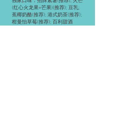
独家口味：招牌紫薯(推荐); 火芒
(红心火龙果+芒果)(推荐); 豆乳;
蕉椰奶酪(推荐); 港式奶茶(推荐);
柑曼怡草莓(推荐); 百利甜酒
传统口味：原味; 抹茶原味(推
荐); 抹茶红豆; 奥利奥; 红豆; 草
莓; 草芒; 芒果; 提拉米苏(推荐);
黄桃; 巧克力; 肉松海苔; 榴芒
(榴莲+芒果); 榴莲
ps: 所有千层都有层海绵蛋糕
底，加量不加价。
预订需知
请提前2-3天预订。
配送(均送货上门)
如有急单(当天或次日)，请直接微信联
系。
Waterloo or Kitchener(至少提前24小时
付款方式
预订)。 离五公里内的区域免费配送；