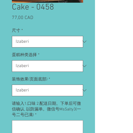
Cake - 0458
Cijena
77,00 CAD
尺寸
*
蛋糕种类选择
*
装饰效果(页面底部)
*
请输入1.口味 2.配送日期。下单后可微
信确认, 以防漏单。微信号MsSalty3(一
号二号已满)
*