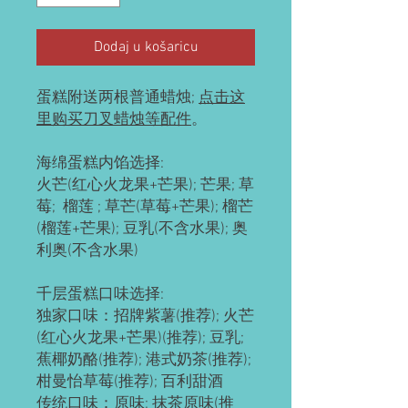
Dodaj u košaricu
蛋糕附送两根普通蜡烛;
点击这
里购买刀叉蜡烛等配件
。
海绵蛋糕内馅选择:
火芒(红心火龙果+芒果); 芒果; 草
莓; 榴莲 ; 草芒(草莓+芒果); 榴芒
(榴莲+芒果); 豆乳(不含水果); 奥
利奥(不含水果)
千层蛋糕口味选择:
独家口味：招牌紫薯(推荐); 火芒
(红心火龙果+芒果)(推荐); 豆乳;
蕉椰奶酪(推荐); 港式奶茶(推荐);
柑曼怡草莓(推荐); 百利甜酒
传统口味：原味; 抹茶原味(推