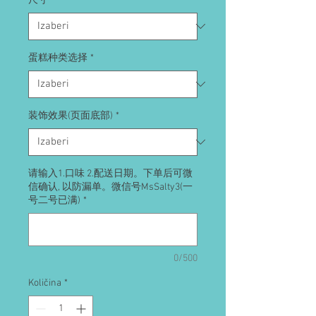
尺寸
*
蛋糕种类选择
*
装饰效果(页面底部)
*
请输入1.口味 2.配送日期。下单后可微
信确认, 以防漏单。微信号MsSalty3(一
号二号已满)
*
0/500
Količina
*