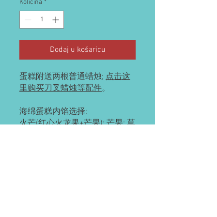
Količina
*
Dodaj u košaricu
蛋糕附送两根普通蜡烛;
点击这
里购买刀叉蜡烛等配件
。
海绵蛋糕内馅选择:
火芒(红心火龙果+芒果); 芒果; 草
莓; 榴莲 ; 草芒(草莓+芒果); 榴芒
(榴莲+芒果); 豆乳(不含水果); 奥
利奥(不含水果)
预订需知
请提前2-3天预订。
配送(均送货上门)