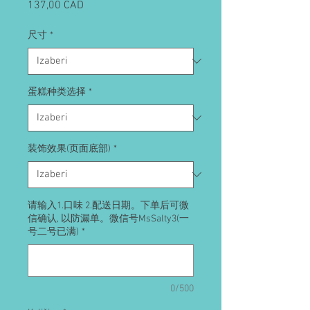
Cijena
137,00 CAD
尺寸
*
蛋糕种类选择
*
装饰效果(页面底部)
*
请输入1.口味 2.配送日期。下单后可微
信确认, 以防漏单。微信号MsSalty3(一
号二号已满)
*
0/500