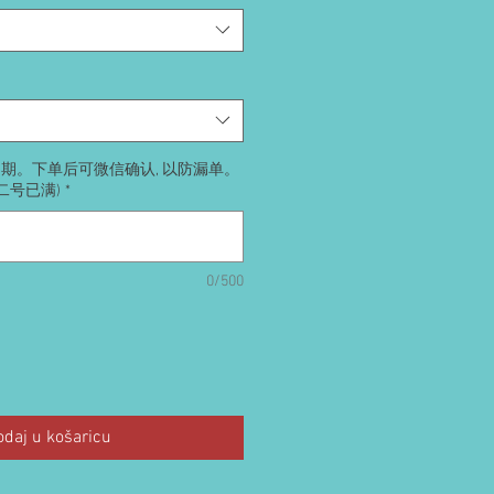
送日期。下单后可微信确认, 以防漏单。
号二号已满)
*
0/500
odaj u košaricu