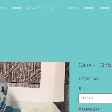
out
About
New Page
About
About
About
About
Cake - 0355
Cijena
127,00 CAD
尺寸
*
Izaberi
蛋糕种类选择
*