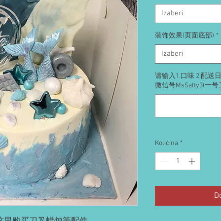
Izaberi
装饰效果(页面底部)
*
Izaberi
请输入1.口味 2.配
微信号MsSalty3(一
Količina
*
D