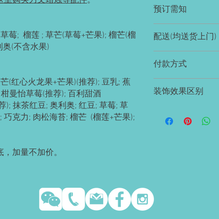
这里购买刀叉蜡烛等配件
。
预订需知
请提前2-3天预订。
草莓; 榴莲 ; 草芒(草莓+芒果); 榴芒(榴
配送(均送货上门)
如有急单(当天或次日
奥利奥(不含水果)
Waterloo or Kit
付款方式
的区域免费配送； 蛋糕配
沿路配送。
(红心火龙果+芒果)(推荐); 豆乳; 蕉
EMT; 支付宝; 微信; 
装饰效果区别
; 柑曼怡草莓(推荐); 百利甜酒
信用卡&Paypal(税后价
北约克, DT, 士嘉堡, 密市,
; 抹茶红豆; 奥利奥; 红豆; 草莓; 草
Hamilton, Guelph, Milto
动物性奶油
vs.
奶油
; 巧克力; 肉松海苔; 榴芒 (榴莲+芒果);
Brantford。 注
预订。每个城市每日配
动物性奶油
-
价格比较
小时协商。
奶油
/线条立体效果
奶油霜
(
推荐
)
-
自制奶
糕底，加量不加价。
持久性较长。
翻糖表面
-
个别特定造