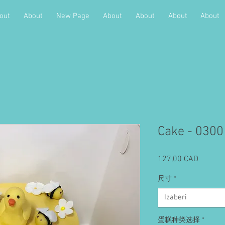
out
About
New Page
About
About
About
About
Cake - 0300
Cijena
127,00 CAD
尺寸
*
Izaberi
蛋糕种类选择
*