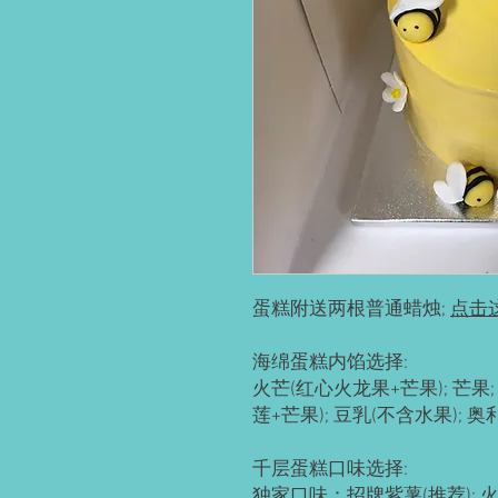
蛋糕附送两根普通蜡烛;
点击
海绵蛋糕内馅选择:
火芒(红心火龙果+芒果); 芒果; 
莲+芒果); 豆乳(不含水果); 
千层蛋糕口味选择:
独家口味：招牌紫薯(推荐); 火芒