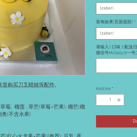
Izaberi
装饰效果(页面底部)
*
Izaberi
请输入1.口味 2.配
微信号MsSalty3(一
这里购买刀叉蜡烛等配件
。
Količina
*
草莓; 榴莲 ; 草芒(草莓+芒果); 榴芒(榴
奥利奥(不含水果)
D
(红心火龙果+芒果)(推荐); 豆乳; 蕉