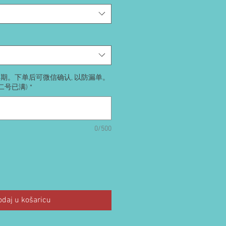
送日期。下单后可微信确认, 以防漏单。
号二号已满)
*
0/500
odaj u košaricu