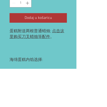
Dodaj u košaricu
蛋糕附送两根普通蜡烛;
点击这
里购买刀叉蜡烛等配件
。
海绵蛋糕内馅选择:
火芒(红心火龙果+芒果); 芒果; 草
莓; 榴莲 ; 草芒(草莓+芒果); 榴芒
(榴莲+芒果); 豆乳(不含水果); 奥
利奥(不含水果)
预订需知