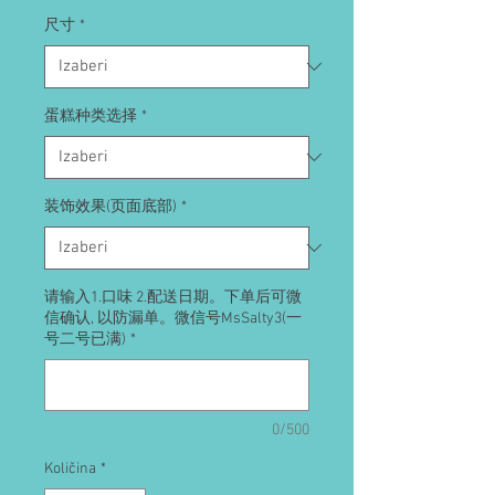
尺寸
*
蛋糕种类选择
*
装饰效果(页面底部)
*
请输入1.口味 2.配送日期。下单后可微
信确认, 以防漏单。微信号MsSalty3(一
号二号已满)
*
0/500
Količina
*